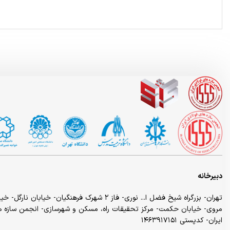
دبیرخانه
تهران- بزرگراه شیخ فضل ا... نوری- فاز ۲ شهرک فرهنگیان- خیابا
مروی- خیابان حکمت- مرکز تحقیقات راه، مسکن و شهرسازی- انجمن سازه ه
ایران- کدپستی ۱۴۶۳۹۱۷۱۵۱