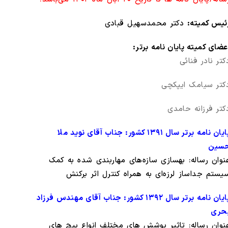
ئیس کمیته:
دکتر محمدسهیل قبادی
عضای کمیته پایان نامه برتر:
کتر نادر فنائی
کتر سیامک ایپکچی
کتر فرزانه حامدی
پایان نامه برتر سال ۱۳۹۱ کشور: جناب آقای نوید ملا
سین
نوان رساله: بهسازی سازه‌­های مهاربندی شده به کمک
یستم جداساز لرزه‌­ای به همراه کنترل اثر برکنش
پایان نامه برتر سال ۱۳۹۲ کشور: جناب آقای مهندس فرزاد
حری
نوان رساله: تاثیر پوشش های مختلف انواع پیچ های